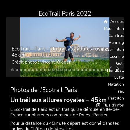
EcoTrail Paris 2022
Accueil
Badminton
Canitrail
Running
EcoTrail – Paris – Un trail aux allures royales –
Crossminton
45km
Escrime
Crédit photo : Vincent Kriéger
Golf
Handball
Lutte
Natation
Photos de l’Ecotrail Paris
Trail
Triathlon
Un trail aux allures royales – 45km
Plus d’infos
L’Éco-Trail de Paris est un trail qui se déroule en Île-de-
France sur plusieurs communes de l’ouest Parisien.
Pour la distance du 45km, le départ est donné dans les
Jardins du Château de Versailles.