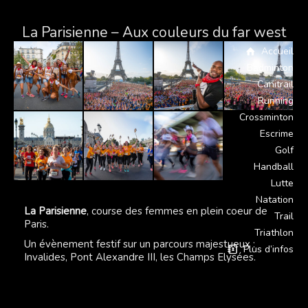
La Parisienne – Aux couleurs du far west
Accueil
Badminton
Canitrail
Running
Crossminton
Escrime
Golf
Handball
Lutte
Natation
La Parisienne
, course des femmes en plein coeur de
Trail
Paris.
Triathlon
Un évènement festif sur un parcours majestueux :
Plus d’infos
Invalides, Pont Alexandre III, les Champs Elysées.