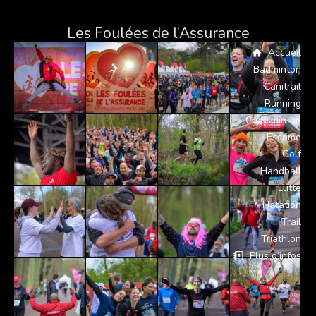
Les Foulées de l’Assurance
Accueil
Badminton
Canitrail
Running
Crossminton
Escrime
Golf
Handball
Lutte
Natation
Trail
Triathlon
Plus d’infos