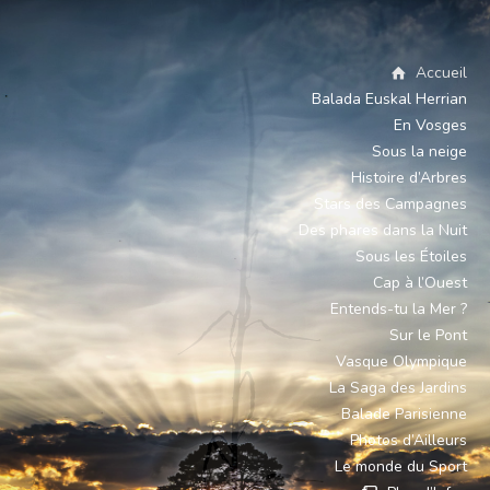
Accueil
Balada Euskal Herrian
En Vosges
Sous la neige
Histoire d’Arbres
Stars des Campagnes
Des phares dans la Nuit
Sous les Étoiles
Cap à l’Ouest
Entends-tu la Mer ?
Sur le Pont
Vasque Olympique
La Saga des Jardins
Balade Parisienne
Photos d’Ailleurs
Le monde du Sport