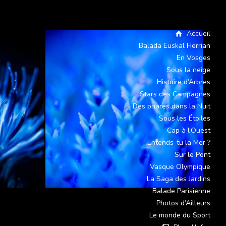
Accueil
Balada Euskal Herrian
En Vosges
Sous la neige
Histoire d’Arbres
Stars des Campagnes
Des phares dans la Nuit
Sous les Étoiles
Cap à l’Ouest
Entends-tu la Mer ?
Sur le Pont
Vasque Olympique
La Saga des Jardins
Balade Parisienne
Photos d’Ailleurs
Le monde du Sport