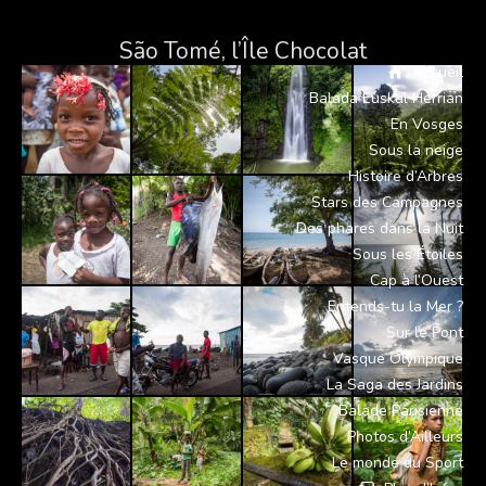
São Tomé, l’Île Chocolat
Accueil
Balada Euskal Herrian
En Vosges
Sous la neige
Histoire d’Arbres
Stars des Campagnes
Des phares dans la Nuit
Sous les Étoiles
Cap à l’Ouest
Entends-tu la Mer ?
Sur le Pont
Vasque Olympique
La Saga des Jardins
Balade Parisienne
Photos d’Ailleurs
Le monde du Sport