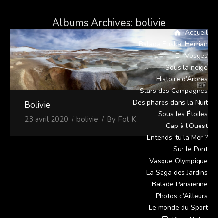
Albums Archives:
bolivie
Accueil
Balada Euskal Herrian
En Vosges
Sous la neige
Histoire d’Arbres
Stars des Campagnes
Des phares dans la Nuit
Bolivie
Sous les Étoiles
23 avril 2020
bolivie
By
Fot K
Cap à l’Ouest
Entends-tu la Mer ?
Sur le Pont
Vasque Olympique
La Saga des Jardins
Balade Parisienne
Photos d’Ailleurs
Le monde du Sport