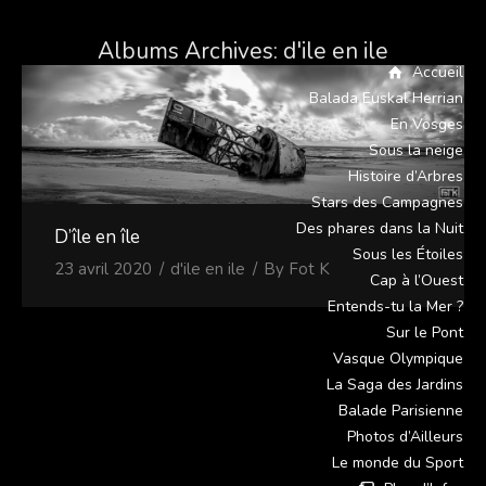
Albums Archives:
d'ile en ile
Accueil
Balada Euskal Herrian
En Vosges
Sous la neige
Histoire d’Arbres
Stars des Campagnes
Des phares dans la Nuit
D’île en île
Sous les Étoiles
23 avril 2020
d'ile en ile
By
Fot K
Cap à l’Ouest
Entends-tu la Mer ?
Sur le Pont
Vasque Olympique
La Saga des Jardins
Balade Parisienne
Photos d’Ailleurs
Le monde du Sport