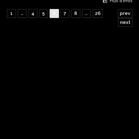
Plus d’Infos
1
…
4
5
6
7
8
…
26
prev
next