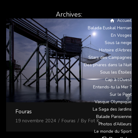
Archives:
Accueil
Balada Euskal Herrian
En Vosges
Sous la neige
Histoire d’Arbres
Stars des Campagnes
Des phares dans la Nuit
Sous les Étoiles
Cap à l’Ouest
Entends-tu la Mer ?
Sur le Pont
Vasque Olympique
La Saga des Jardins
Fouras
Balade Parisienne
19 novembre 2024
Fouras
By
Fot K
Photos d’Ailleurs
Le monde du Sport